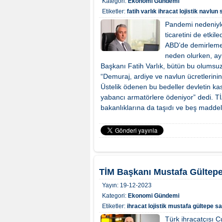
Kategori:
Ekonomi Gündemi
Etiketler:
fatih varlık
ihracat
lojistik
navlun 
Pandemi nedeniyl
ticaretini de etki
ABD’de demirlemes
neden olurken, ay
Başkanı Fatih Varlık, bütün bu olumsuzl
“Demuraj, ardiye ve navlun ücretlerinin
Üstelik ödenen bu bedeller devletin kas
yabancı armatörlere ödeniyor” dedi. T
bakanlıklarına da taşıdı ve beş madde
TİM Başkanı Mustafa Gültepe:
Yayın:
19-12-2023
Kategori:
Ekonomi Gündemi
Etiketler:
ihracat
lojistik
mustafa gültepe
sa
Türk ihracatçısı Cu