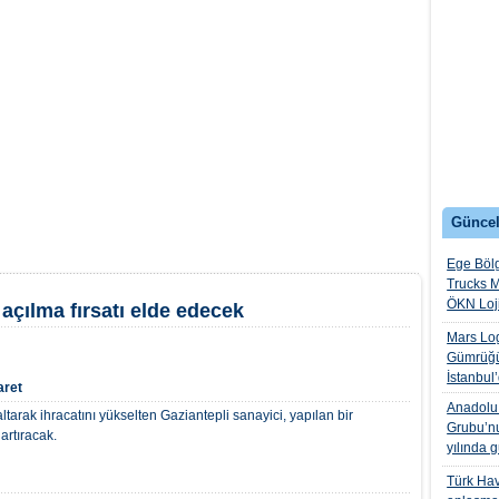
Güncel
Ege Bölg
Trucks M
ÖKN Lojis
açılma fırsatı elde edecek
Mars Log
Gümrüğü
İstanbul
aret
Anadolu I
ltarak ihracatını yükselten Gaziantepli sanayici, yapılan bir
Grubu’nu
artıracak.
yılında 
Türk Hava