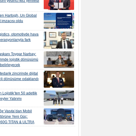
ını yedinci kez yeniledi
en Hartogh, Un Global
 imzacısı oldu
istics, otomotivde hava
erasyonlarıyla fark
r
şkanı Toygar Narbay:
yimde lojistik dönüşümü
 belirleyecek
edarik zincirinde dijital
çli dönüşüme odaklandı
 Lojistik’ten 50 adetlik
eyler Yatırımı
ır Vasıta’dan Mobil
törüne Yeni Güç:
560G TITAN & ULTRA