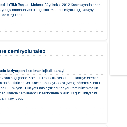
 Meclisi (TİM) Başkanı Mehmet Büyükekşi, 2012 Kasım ayında artan
uyduğu memnuniyeti dile getirdi. Mehmet Büyükekşi, sanayiyi
ni de vurguladı.
re demiryolu talebi
yolu
kariyerport
kso
liman
lojistik
sanayi
ev sahipliği yapan Kocaeli, limancılık sektöründe kalifiye eleman
na da öncülük ediyor. Kocaeli Sanayi Odası (KSO) Yönetim Kurulu
ğlu, 1 milyon TL’lik yatırımla açtıkları Kariyer Port Mükemmellik
eğitimlerle hem limancılık sektörünün nitelikli iş gücü ihtiyacını
larını söylüyor.