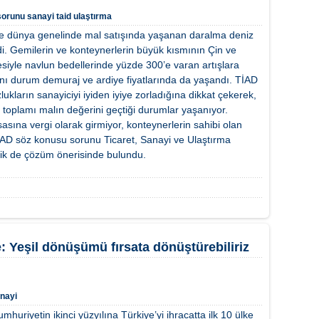
sorunu
sanayi
taid
ulaştırma
e dünya genelinde mal satışında yaşanan daralma deniz
ledi. Gemilerin ve konteynerlerin büyük kısmının Çin ve
iyle navlun bedellerinde yüzde 300’e varan artışlara
nı durum demuraj ve ardiye fiyatlarında da yaşandı. TİAD
ukların sanayiciyi iyiden iyiye zorladığına dikkat çekerek,
 toplamı malın değerini geçtiği durumlar yaşanıyor.
asına vergi olarak girmiyor, konteynerlerin sahibi olan
İAD söz konusu sorunu Ticaret, Sanayi ve Ulaştırma
lik de çözüm önerisinde bulundu.
 Yeşil dönüşümü fırsata dönüştürebiliriz
nayi
mhuriyetin ikinci yüzyılına Türkiye’yi ihracatta ilk 10 ülke