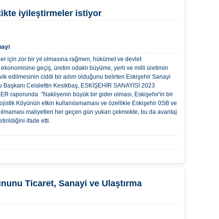
ikte iyileştirmeler istiyor
nayi
iler için zor bir yıl olmasına rağmen, hükümet ve devlet
m ekonomisine geçiş, üretim odaklı büyüme, yerli ve milli üretimin
ik edilmesinin ciddi bir adım olduğunu belirten Eskişehir Sanayi
u Başkanı Celalettin Kesikbaş, ESKİŞEHİR SANAYİSİ 2023
orunda "Nakliyenin büyük bir gider olması, Eskişehir'in bir
istik Köyünün etkin kullanılamaması ve özellikle Eskişehir 0SB ve
apılmaması maliyetleri her geçen gün yukarı çekmekte, bu da avantaj
ildiğini ifade etti.
nunu Ticaret, Sanayi ve Ulaştırma