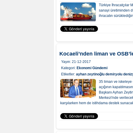
Türkiye İhracatçılar
sanayi üretiminden d
ihracatın sürüklediği
Kocaeli’nden liman ve OSB’le
Yayın:
21-12-2017
Kategori:
Ekonomi Gündemi
Etiketler:
ayhan zeytinoğlu
demiryolu
deniz
35 liman ve iskeleye 
açığının kapatılması
Başkanı Ayhan Zeytino
Merkezi'nde verilecek 
karşılarken hem de istihdama destek sunacak