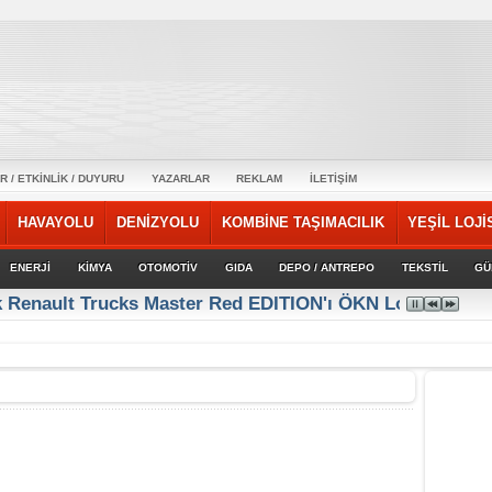
R / ETKİNLİK / DUYURU
YAZARLAR
REKLAM
İLETİŞİM
HAVAYOLU
DENİZYOLU
KOMBİNE TAŞIMACILIK
YEŞİL LOJİ
ENERJİ
KİMYA
OTOMOTİV
GIDA
DEPO / ANTREPO
TEKSTİL
GÜ
 Yalova Gümrüğüne bağlı antreposu İstanbul’da hizmet ve