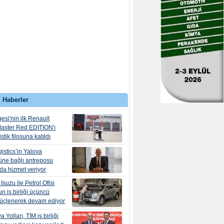
 Haberler
esi'nin ilk Renault
aster Red EDITION'ı
tik filosuna katıldı
istics’in Yalova
ne bağlı antreposu
’da hizmet veriyor
suzu ile Petrol Ofisi
n iş birliği üçüncü
güçlenerek devam ediyor
 Yolları, TİM iş birliği