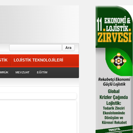
STİK
LOJİSTİK TEKNOLOJİLERİ
MRÜK
MEVZUAT
EĞİTİM
riyor