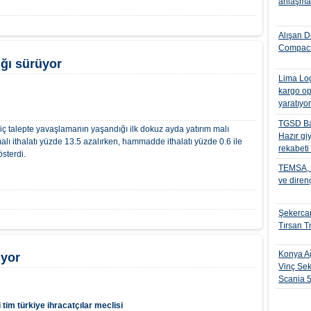
anlaşmas
Alışan D
Compact
ığı sürüyor
Lima Log
kargo op
yaratıyo
TGSD Ba
 talepte yavaşlamanın yaşandığı ilk dokuz ayda yatırım malı
Hazır gi
alı ithalatı yüzde 13.5 azalırken, hammadde ithalatı yüzde 0.6 ile
rekabeti
österdi.
TEMSA, t
ve diren
Şekercan
Tırsan Tr
Konya Ağ
üyor
Vinç Sek
Scania 
i
tim
türkiye ihracatçılar meclisi