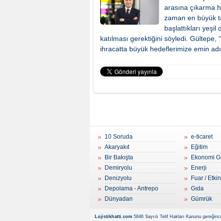
arasına çıkarma hed
zaman en büyük t
başlattıkları yeşi
katılması gerektiğini söyledi. Gültepe, “İ
ihracatta büyük hedeflerimize emin adıml
10 Soruda
e-ticaret
Akaryakıt
Eğitim
Bir Bakışta
Ekonomi G
Demiryolu
Enerji
Denizyolu
Fuar / Etkin
Depolama - Antrepo
Gıda
Dünyadan
Gümrük
Lojistikhatti.com
5846 Sayıılı Telif Hakları Kanunu gereğince