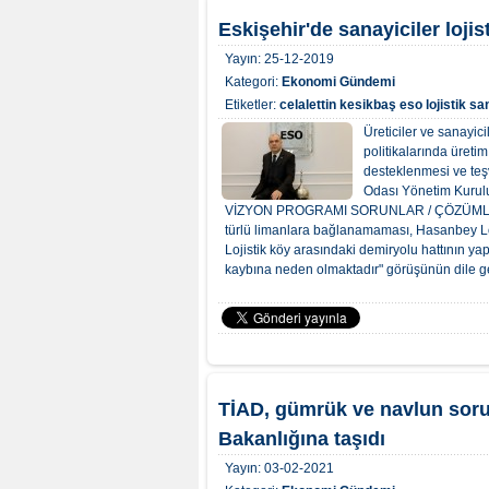
Eskişehir'de sanayiciler lojist
Yayın:
25-12-2019
Kategori:
Ekonomi Gündemi
Etiketler:
celalettin kesikbaş
eso
lojistik
sa
Üreticiler ve sanayic
politikalarında üreti
desteklenmesi ve teşv
Odası Yönetim Kurul
VİZYON PROGRAMI SORUNLAR / ÇÖZÜMLER rap
türlü limanlara bağlanamaması, Hasanbey Loj
Lojistik köy arasındaki demiryolu hattının y
kaybına neden olmaktadır" görüşünün dile getir
TİAD, gümrük ve navlun soru
Bakanlığına taşıdı
Yayın:
03-02-2021