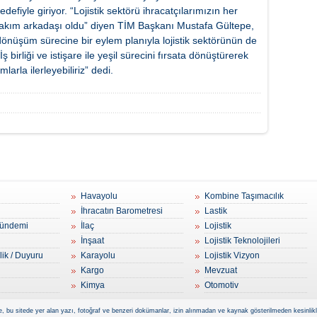
efiyle giriyor. “Lojistik sektörü ihracatçılarımızın her
akım arkadaşı oldu” diyen TİM Başkanı Mustafa Gültepe,
l dönüşüm sürecine bir eylem planıyla lojistik sektörünün de
ş birliği ve istişare ile yeşil sürecini fırsata dönüştürerek
arla ilerleyebiliriz” dedi.
Havayolu
Kombine Taşımacılık
İhracatın Barometresi
Lastik
ündemi
İlaç
Lojistik
İnşaat
Lojistik Teknolojileri
lik / Duyuru
Karayolu
Lojistik Vizyon
Kargo
Mevzuat
Kimya
Otomotiv
, bu sitede yer alan yazı, fotoğraf ve benzeri dokümanlar, izin alınmadan ve kaynak gösterilmeden kesinlikle 