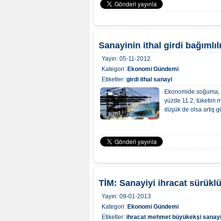
Sanayinin ithal girdi bağımlıl
Yayın:
05-11-2012
Kategori:
Ekonomi Gündemi
Etiketler:
girdi
ithal
sanayi
Ekonomide soğuma, iç
yüzde 11.2, tüketim m
düşük de olsa artış g
TİM: Sanayiyi ihracat sürükl
Yayın:
09-01-2013
Kategori:
Ekonomi Gündemi
Etiketler:
ihracat
mehmet büyükekşi
sanay