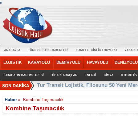
e
ANASAYFA
TÜM LOJİSTİK HABERLERİ
FUAR / ETKİNLİK / DUYURU
YAZARL
LOJİSTİK
KARAYOLU
DEMİRYOLU
HAVAYOLU
DENİZYOLU
İHRACATIN BAROMETRESİ
TİCARİ ARAÇLAR
ENERJİ
KİMYA
OTOMOTİV
Ege Bölgesi'nin ilk Renault Trucks Master
Haber
»
Kombine Taşımacılık
Kombine Taşımacılık