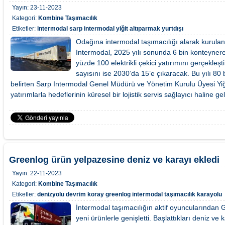
Yayın:
23-11-2023
Kategori:
Kombine Taşımacılık
Etiketler:
intermodal
sarp intermodal
yiğit altıparmak
yurtdışı
Odağına intermodal taşımacılığı alarak kurulan 
Intermodal, 2025 yılı sonunda 6 bin konteynere 
yüzde 100 elektrikli çekici yatırımını gerçekleştir
sayısını ise 2030’da 15’e çıkaracak. Bu yılı 80
belirten Sarp Intermodal Genel Müdürü ve Yönetim Kurulu Üyesi Yiğ
yatırımlarla hedeflerinin küresel bir lojistik servis sağlayıcı haline
Greenlog ürün yelpazesine deniz ve karayı ekledi
Yayın:
22-11-2023
Kategori:
Kombine Taşımacılık
Etiketler:
denizyolu
devrim koray
greenlog
intermodal taşımacılık
karayolu
İntermodal taşımacılığın aktif oyuncularından 
yeni ürünlerle genişletti. Başlattıkları deniz ve 