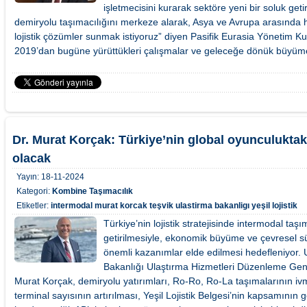
işletmecisini kurarak sektöre yeni bir soluk geti
demiryolu taşımacılığını merkeze alarak, Asya ve Avrupa arasında hız
lojistik çözümler sunmak istiyoruz” diyen Pasifik Eurasia Yönetim K
2019’dan bugüne yürüttükleri çalışmalar ve geleceğe dönük büyüme 
Dr. Murat Korçak: Türkiye’nin global oyunculuktaki
olacak
Yayın:
18-11-2024
Kategori:
Kombine Taşımacılık
Etiketler:
intermodal
murat korcak
teşvik
ulastirma bakanligı
yeşil lojistik
Türkiye’nin lojistik stratejisinde intermodal ta
getirilmesiyle, ekonomik büyüme ve çevresel sür
önemli kazanımlar elde edilmesi hedefleniyor. 
Bakanlığı Ulaştırma Hizmetleri Düzenleme Gen
Murat Korçak, demiryolu yatırımları, Ro-Ro, Ro-La taşımalarının i
terminal sayısının artırılması, Yeşil Lojistik Belgesi’nin kapsamının 