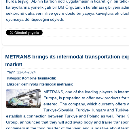
hurda teşviği, AB’nin karbon nötr uygulamasının ticaret için bir te
karayollarına yönelik çatı bir BM Örgütünün kurulması gibi yeni adıml
sektörünü daha verimli ve çevre dostu bir yapıya kavuşturarak ulusl
oyuncuya dönüşeceğini söyledi.
METRANS brings its intermodal transportation exp
market
Yayın:
22-04-2024
Kategori:
Kombine Taşımacılık
Etiketler:
demiryolu
intermodal
metransx
METRANS, one of the leading players in interm
Europe, is preparing to offer new products for t
entered. The company, which currently offers 
Turkiye-Slovakia, Turkiye-Hungary and Turkiye-
establish a connection between Turkiye and Poland as well. Pete
Group, announced that they will add swap body and trailer transporta
containers in the third quarter of the year, and is positive about ter