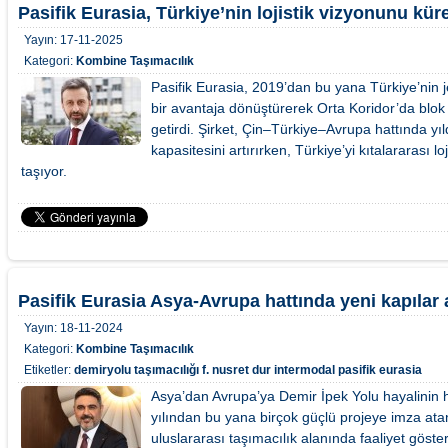
Pasifik Eurasia, Türkiye’nin lojistik vizyonunu kür
Yayın:
17-11-2025
Kategori:
Kombine Taşımacılık
Pasifik Eurasia, 2019’dan bu yana Türkiye’nin j
bir avantaja dönüştürerek Orta Koridor’da blok t
getirdi. Şirket, Çin–Türkiye–Avrupa hattında yıl
kapasitesini artırırken, Türkiye’yi kıtalararası 
taşıyor.
Pasifik Eurasia Asya-Avrupa hattında yeni kapılar 
Yayın:
18-11-2024
Kategori:
Kombine Taşımacılık
Etiketler:
demiryolu taşımacılığı
f. nusret dur
intermodal
pasifik eurasia
Asya’dan Avrupa’ya Demir İpek Yolu hayalinin 
yılından bu yana birçok güçlü projeye imza atan
uluslararası taşımacılık alanında faaliyet göste