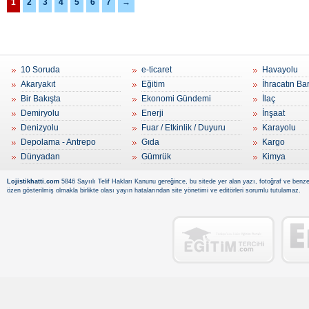
1
2
3
4
5
6
7
→
10 Soruda
e-ticaret
Havayolu
Akaryakıt
Eğitim
İhracatın Ba
Bir Bakışta
Ekonomi Gündemi
İlaç
Demiryolu
Enerji
İnşaat
Denizyolu
Fuar / Etkinlik / Duyuru
Karayolu
Depolama - Antrepo
Gıda
Kargo
Dünyadan
Gümrük
Kimya
Lojistikhatti.com
5846 Sayıılı Telif Hakları Kanunu gereğince, bu sitede yer alan yazı, fotoğraf ve benzer
özen gösterilmiş olmakla birlikte olası yayın hatalarından site yönetimi ve editörleri sorumlu tutulamaz.