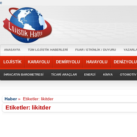
e
ANASAYFA
TÜM LOJİSTİK HABERLERİ
FUAR / ETKİNLİK / DUYURU
YAZARL
LOJİSTİK
KARAYOLU
DEMİRYOLU
HAVAYOLU
DENİZYOLU
İHRACATIN BAROMETRESİ
TİCARİ ARAÇLAR
ENERJİ
KİMYA
OTOMOTİV
Haber
»
Etiketler: likitder
Etiketler: likitder