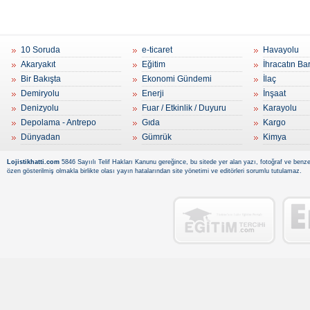
10 Soruda
e-ticaret
Havayolu
Akaryakıt
Eğitim
İhracatın Ba
Bir Bakışta
Ekonomi Gündemi
İlaç
Demiryolu
Enerji
İnşaat
Denizyolu
Fuar / Etkinlik / Duyuru
Karayolu
Depolama - Antrepo
Gıda
Kargo
Dünyadan
Gümrük
Kimya
Lojistikhatti.com
5846 Sayıılı Telif Hakları Kanunu gereğince, bu sitede yer alan yazı, fotoğraf ve benzer
özen gösterilmiş olmakla birlikte olası yayın hatalarından site yönetimi ve editörleri sorumlu tutulamaz.