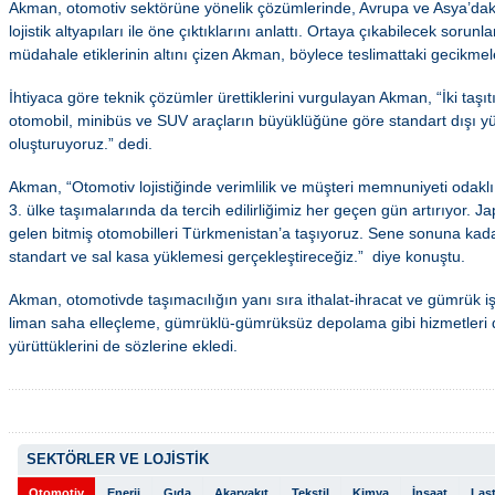
Akman, otomotiv sektörüne yönelik çözümlerinde, Avrupa ve Asya’dak
lojistik altyapıları ile öne çıktıklarını anlattı. Ortaya çıkabilecek sor
müdahale etiklerinin altını çizen Akman, böylece teslimattaki gecikmeler
İhtiyaca göre teknik çözümler ürettiklerini vurgulayan Akman, “İki taşıt
otomobil, minibüs ve SUV araçların büyüklüğüne göre standart dışı 
oluşturuyoruz.” dedi.
Akman, “Otomotiv lojistiğinde verimlilik ve müşteri memnuniyeti odak
3. ülke taşımalarında da tercih edilirliğimiz her geçen gün artırıyor.
gelen bitmiş otomobilleri Türkmenistan’a taşıyoruz. Sene sonuna kad
standart ve sal kasa yüklemesi gerçekleştireceğiz.” diye konuştu.
Akman, otomotivde taşımacılığın yanı sıra ithalat-ihracat ve gümrük i
liman saha elleçleme, gümrüklü-gümrüksüz depolama gibi hizmetleri d
yürüttüklerini de sözlerine ekledi.
SEKTÖRLER VE LOJİSTİK
Otomotiv
Enerji
Gıda
Akaryakıt
Tekstil
Kimya
İnşaat
Last