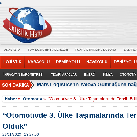
e
ANASAYFA
TÜM LOJİSTİK HABERLERİ
FUAR / ETKİNLİK / DUYURU
YAZARL
LOJİSTİK
KARAYOLU
DEMİRYOLU
HAVAYOLU
DENİZYOLU
İHRACATIN BAROMETRESİ
TİCARİ ARAÇLAR
ENERJİ
KİMYA
OTOMOTİV
Mars Logistics’in Yalova Gümrüğüne bağl
Haber
»
Otomotiv
»
“Otomotivde 3. Ülke Taşımalarında Tercih Edi
“Otomotivde 3. Ülke Taşımalarında Ter
Olduk”
29/11/2023 - 13:27:00