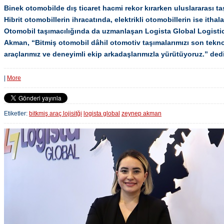
Binek otomobilde dış ticaret hacmi rekor kırarken uluslararası taşı
Hibrit otomobillerin ihracatında, elektrikli otomobillerin ise itha
Otomobil taşımacılığında da uzmanlaşan Logista Global Logist
Akman, “Bitmiş otomobil dâhil otomotiv taşımalarımızı son teknol
araçlarımız ve deneyimli ekip arkadaşlarımızla yürütüyoruz.” dedi
|
More
Etiketler:
bitkmiş araç lojisitği
logista global
zeynep akman