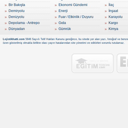
Bir Bakışta
Ekonomi Gündemi
İlaç
Demiryolu
Enerji
İnşaat
Denizyolu
Fuar / Etkinlik / Duyuru
Karayolu
Depolama - Antrepo
Gıda
Kargo
Dünyadan
Gümrük
Kimya
Lojistikhatti.com
5846 Sayıılı Telif Hakları Kanunu gereğince, bu sitede yer alan yazı, fotoğraf ve benzer
özen gösterilmiş olmakla birlikte olası yayın hatalarından site yönetimi ve editörleri sorumlu tutulamaz.