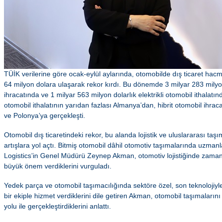
TÜİK verilerine göre ocak-eylül aylarında, otomobilde dış ticaret hacmi
64 milyon dolara ulaşarak rekor kırdı. Bu dönemde 3 milyar 283 milyon
ihracatında ve 1 milyar 563 milyon dolarlık elektrikli otomobil ithalatın
otomobil ithalatının yarıdan fazlası Almanya’dan, hibrit otomobil ihrac
ve Polonya’ya gerçekleşti.
Otomobil dış ticaretindeki rekor, bu alanda lojistik ve uluslararası taşı
artışlara yol açtı. Bitmiş otomobil dâhil otomotiv taşımalarında uzman
Logistics’in Genel Müdürü Zeynep Akman, otomotiv lojistiğinde zaman
büyük önem verdiklerini vurguladı.
Yedek parça ve otomobil taşımacılığında sektöre özel, son teknolojiy
bir ekiple hizmet verdiklerini dile getiren Akman, otomobil taşımalarını 
yolu ile gerçekleştirdiklerini anlattı.