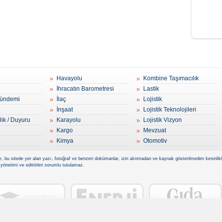
Havayolu
Kombine Taşımacılık
İhracatın Barometresi
Lastik
ündemi
İlaç
Lojistik
İnşaat
Lojistik Teknolojileri
lik / Duyuru
Karayolu
Lojistik Vizyon
Kargo
Mevzuat
Kimya
Otomotiv
, bu sitede yer alan yazı, fotoğraf ve benzeri dokümanlar, izin alınmadan ve kaynak gösterilmeden kesinlikle 
 yönetimi ve editörleri sorumlu tutulamaz.