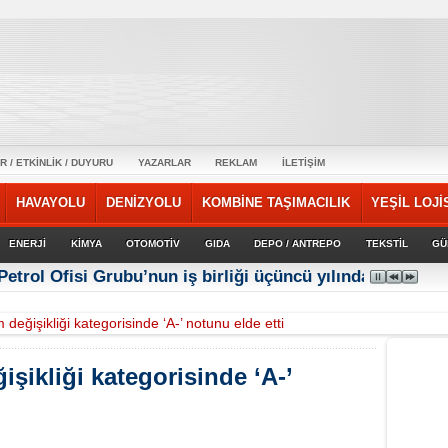
R / ETKİNLİK / DUYURU
YAZARLAR
REKLAM
İLETİŞİM
HAVAYOLU
DENİZYOLU
KOMBİNE TAŞIMACILIK
YEŞİL LOJİ
ENERJİ
KİMYA
OTOMOTİV
GIDA
DEPO / ANTREPO
TEKSTİL
GÜ
Petrol Ofisi Grubu’nun iş birliği üçüncü yılında güçlene
m değişikliği kategorisinde ‘A-’ notunu elde etti
işikliği kategorisinde ‘A-’