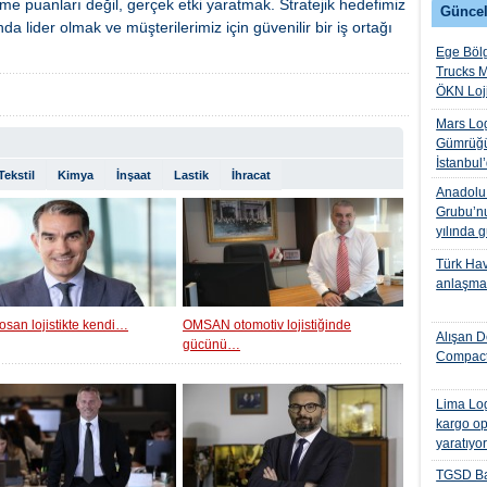
e puanları değil, gerçek etki yaratmak. Stratejik hedefimiz
Güncel
a lider olmak ve müşterilerimiz için güvenilir bir iş ortağı
Ege Bölg
Trucks M
ÖKN Lojis
Mars Log
Gümrüğü
İstanbul
Tekstil
Kimya
İnşaat
Lastik
İhracat
Anadolu I
Grubu’nu
yılında 
Türk Hava
anlaşmas
osan lojistikte kendi…
OMSAN otomotiv lojistiğinde
Alışan D
gücünü…
Compact
Lima Log
kargo op
yaratıyo
TGSD Ba