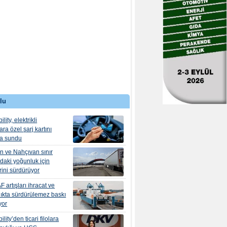
lu
ity, elektrikli
ra özel şarj kartını
ma sundu
n ve Nahçıvan sınır
ndaki yoğunluk için
erini sürdürüyor
 artışları ihracat ve
lıkta sürdürülemez baskı
yor
ity’den ticari filolara