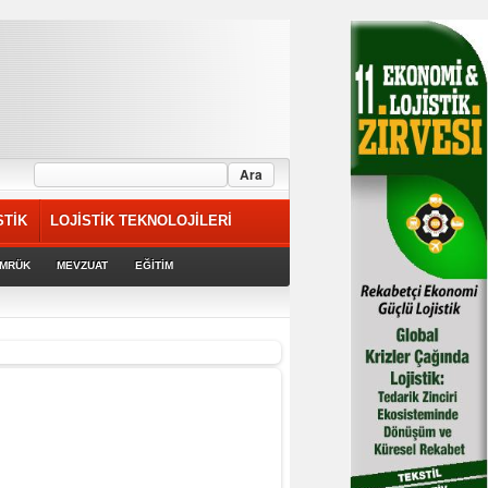
STİK
LOJİSTİK TEKNOLOJİLERİ
MRÜK
MEVZUAT
EĞİTİM
rek devam ediyor