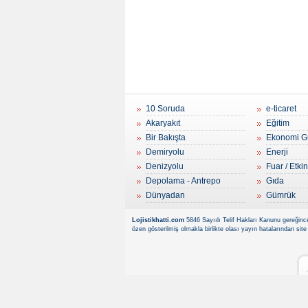
10 Soruda
e-ticaret
Akaryakıt
Eğitim
Bir Bakışta
Ekonomi G
Demiryolu
Enerji
Denizyolu
Fuar / Etkin
Depolama - Antrepo
Gıda
Dünyadan
Gümrük
Lojistikhatti.com
5846 Sayıılı Telif Hakları Kanunu gereğince
özen gösterilmiş olmakla birlikte olası yayın hatalarından site