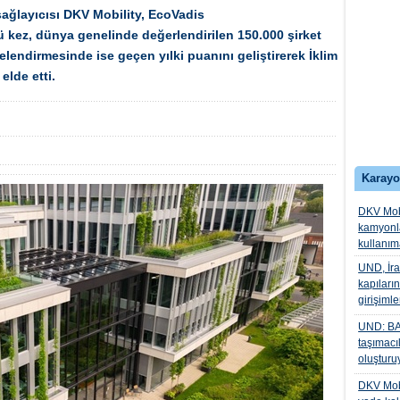
sağlayıcısı DKV Mobility, EcoVadis
 kez, dünya genelinde değerlendirilen 150.000 şirket
elendirmesinde ise geçen yılki puanını geliştirerek İklim
elde etti.
Karayo
DKV Mobil
kamyonla
kullanı
UND, İra
kapıları
girişiml
UND: BAF
taşımacı
oluşturu
DKV Mobil