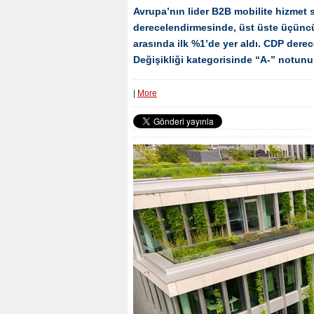
Avrupa’nın lider B2B mobilite hizmet 
derecelendirmesinde, üst üste üçüncü
arasında ilk %1’de yer aldı. CDP derec
Değişikliği kategorisinde “A-” notunu 
|
More