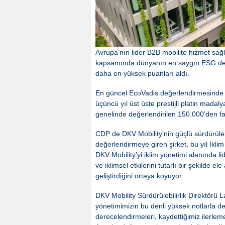
Avrupa’nın lider B2B mobilite hizmet sağla
kapsamında dünyanın en saygın ESG der
daha en yüksek puanları aldı.
En güncel EcoVadis değerlendirmesinde D
üçüncü yıl üst üste prestijli platin madal
genelinde değerlendirilen 150.000’den fazl
CDP de DKV Mobility’nin güçlü sürdürülebili
değerlendirmeye giren şirket, bu yıl İklim 
DKV Mobility’yi iklim yönetimi alanında lide
ve iklimsel etkilerini tutarlı bir şekilde e
geliştirdiğini ortaya koyuyor.
DKV Mobility Sürdürülebilirlik Direktörü
yönetimimizin bu denli yüksek notlarla
derecelendirmeleri, kaydettiğimiz ilerlem