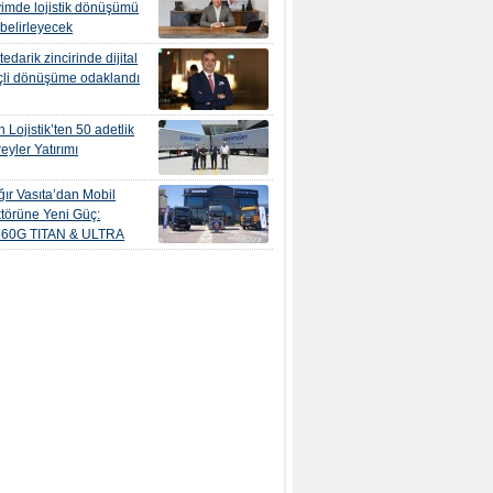
yimde lojistik dönüşümü
 belirleyecek
edarik zincirinde dijital
çli dönüşüme odaklandı
 Lojistik’ten 50 adetlik
eyler Yatırımı
ır Vasıta’dan Mobil
törüne Yeni Güç:
560G TITAN & ULTRA