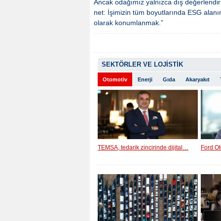
Ancak odağımız yalnızca dış değerlendirm
net: İşimizin tüm boyutlarında ESG alanınd
olarak konumlanmak.”
SEKTÖRLER VE LOJİSTİK
Otomotiv
Enerji
Gıda
Akaryakıt
TEMSA, tedarik zincirinde dijital…
Ford Ot