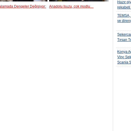
Hazır gi
ralamada Dengeler Değişiyor:
Anadolu Isuzu, çok modlu…
rekabeti
TEMSA, t
ve diren
Şekercan
Tırsan Tr
Konya Ağ
Vinç Sek
Scania 