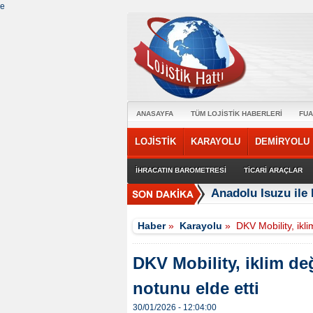
e
ANASAYFA
TÜM LOJİSTİK HABERLERİ
FUA
LOJİSTİK
KARAYOLU
DEMİRYOLU
İHRACATIN BAROMETRESİ
TİCARİ ARAÇLAR
Anadolu Isuzu ile 
Haber
»
Karayolu
»
DKV Mobility, ikli
DKV Mobility, iklim değ
notunu elde etti
30/01/2026 - 12:04:00