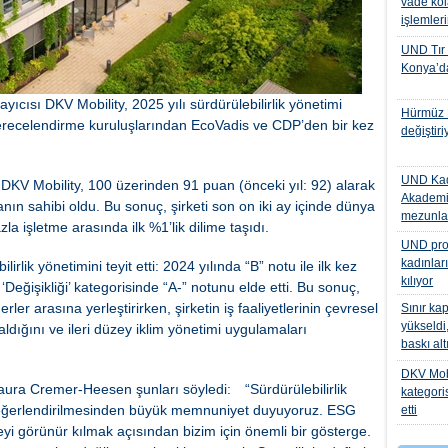
vade kol
işlemler
UND Tır
Konya’da
yıcısı DKV Mobility, 2025 yılı sürdürülebilirlik yönetimi
Hürmüz K
ecelendirme kuruluşlarından EcoVadis ve CDP’den bir kez
değiştiri
UND Kad
KV Mobility, 100 üzerinden 91 puan (önceki yıl: 92) alarak
Akademi
yanın sahibi oldu. Bu sonuç, şirketi son on iki ay içinde dünya
mezunlar
a işletme arasında ilk %1’lik dilime taşıdı.
UND proje
kadınlar
rlik yönetimini teyit etti: 2024 yılında “B” notu ile ilk kez
kılıyor
‘Değişikliği’ kategorisinde “A-” notunu elde etti. Bu sonuç,
rler arasına yerleştirirken, şirketin iş faaliyetlerinin çevresel
Sınır kap
yükseldi,
le aldığını ve ileri düzey iklim yönetimi uygulamaları
baskı al
DKV Mobil
 Laura Cremer-Heesen şunları söyledi:
“Sürdürülebilirlik
kategori
 değerlendirilmesinden büyük memnuniyet duyuyoruz. ESG
etti
eyi görünür kılmak açısından bizim için önemli bir gösterge.