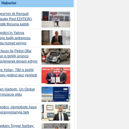
 Haberler
esi'nin ilk Renault
aster Red EDITION'ı
tik filosuna katıldı
istics’in Yalova
ne bağlı antreposu
’da hizmet veriyor
suzu ile Petrol Ofisi
n iş birliği üçüncü
güçlenerek devam ediyor
 Yolları, TİM iş birliği
ını yedinci kez yeniledi
en Hartogh, Un Global
 imzacısı oldu
istics, otomotivde hava
erasyonlarıyla fark
r
şkanı Toygar Narbay: