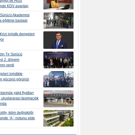
aylığı ve HGS
inde KDV avantajı
 Sürücü Akademisi
 eğitime başladı
rizi lojistik dengeleri
yor
ın Tır Sürücü
si 2. dönem
ını verdi
leri lojistikte
ın gücünü görünür
ılarında yakıt fiyatları
 uluslararası taşımacılık
tında
ity, iklim değişikliği
sinde ‘A-’ notunu elde