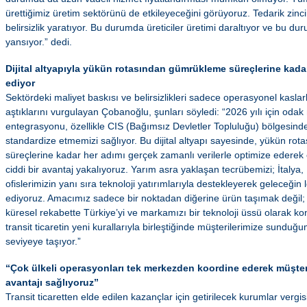
ürettiğimiz üretim sektörünü de etkileyeceğini görüyoruz. Tedarik zinc
belirsizlik yaratıyor. Bu durumda üreticiler üretimi daraltıyor ve bu d
yansıyor.” dedi.
Dijital altyapıyla yükün rotasından gümrükleme süreçlerine kada
ediyor
Sektördeki maliyet baskısı ve belirsizlikleri sadece operasyonel kaslarla 
aştıklarını vurgulayan Çobanoğlu, şunları söyledi: “2026 yılı için oda
entegrasyonu, özellikle CIS (Bağımsız Devletler Topluluğu) bölgesind
standardize etmemizi sağlıyor. Bu dijital altyapı sayesinde, yükün r
süreçlerine kadar her adımı gerçek zamanlı verilerle optimize ederek
ciddi bir avantaj yakalıyoruz. Yarım asra yaklaşan tecrübemizi; İtaly
ofislerimizin yanı sıra teknoloji yatırımlarıyla destekleyerek geleceğin l
ediyoruz. Amacımız sadece bir noktadan diğerine ürün taşımak değil;
küresel rekabette Türkiye’yi ve markamızı bir teknoloji üssü olarak 
transit ticaretin yeni kurallarıyla birleştiğinde müşterilerimize sunduğu
seviyeye taşıyor.”
“Çok ülkeli operasyonları tek merkezden koordine ederek müşteri
avantajı sağlıyoruz”
Transit ticaretten elde edilen kazançlar için getirilecek kurumlar vergis