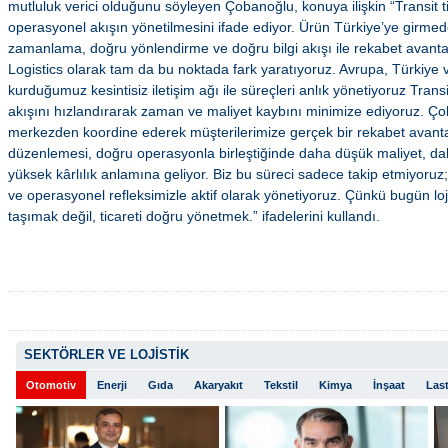
mutluluk verici olduğunu söyleyen Çobanoğlu, konuya ilişkin “Transit ti
operasyonel akışın yönetilmesini ifade ediyor. Ürün Türkiye’ye girmede
zamanlama, doğru yönlendirme ve doğru bilgi akışı ile rekabet avanta
Logistics olarak tam da bu noktada fark yaratıyoruz. Avrupa, Türkiye
kurduğumuz kesintisiz iletişim ağı ile süreçleri anlık yönetiyoruz Transi
akışını hızlandırarak zaman ve maliyet kaybını minimize ediyoruz. Çok
merkezden koordine ederek müşterilerimize gerçek bir rekabet avantaj
düzenlemesi, doğru operasyonla birleştiğinde daha düşük maliyet, daha
yüksek kârlılık anlamına geliyor. Biz bu süreci sadece takip etmiyoruz
ve operasyonel refleksimizle aktif olarak yönetiyoruz. Çünkü bugün lo
taşımak değil, ticareti doğru yönetmek.” ifadelerini kullandı.
SEKTÖRLER VE LOJİSTİK
Otomotiv
Enerji
Gıda
Akaryakıt
Tekstil
Kimya
İnşaat
Last