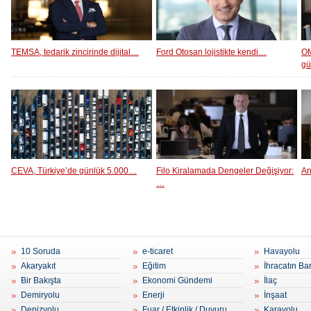
TEMSA, tedarik zincirinde dijital…
Ford Otosan lojistikte kendi…
OM
g
CEVA, Türkiye’de günlük 5.000…
Filo Kiralamada Dengeler Değişiyor:
An
…
10 Soruda
e-ticaret
Havayolu
Akaryakıt
Eğitim
İhracatın Ba
Bir Bakışta
Ekonomi Gündemi
İlaç
Demiryolu
Enerji
İnşaat
Denizyolu
Fuar / Etkinlik / Duyuru
Karayolu