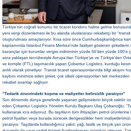
Türkiye’nin coğrafi konumu bir ticaret koridoru haline gelme konusun
yeni vergi düzenlemesi ile bu alanda uluslararası rekabetçi bir “transit
oluşturulması amaçlanıyor. Kısa süre önce Cumhurbaşkanlığınca ka
kapsamında İstanbul Finans Merkezi’nde faaliyet gösteren şirketlerin tra
kazançlar için kurumlar vergisi indiriminin yüzde 50’den yüzde 100’e ç
asra yaklaşan tecrübesiyle Avrupa’dan Türkiye’ye ve Türkiye’den Orta
ve komple (FTL) taşımacılık yapan Çobantur Logistics, kurduğu kesintisi
anlık olarak yönetiyor. Transit ticaret operasyonlarında bilgi akışını 
kaybını minimize eden şirket, çok ülkeli operasyonları tek merkezden
rekabet avantajı sağlıyor.
“Tedarik zincirindeki kopma ve maliyetler belirsizlik yaratıyor”
Son dönemde dünya genelinde yaşanan gelişmelerin birçok sektör üzer
eden Çobantur Logistics Yönetim Kurulu Başkanı Ulaş Çobanoğlu, “Taşı
kullanarak icra ediyoruz. Bu taşıtların tüm ihtiyaçları petrol ürünlerin
petrol fiyatları veya burada sürecek dengesizlikler hem maliyetlerimizi 
yaratıyor. Taşıtlarda kullandığımız yakıt; yağ, lastik ve birçok yan ürün
durumda da uzun vadeli hizmet fiyatlandırması mümkün olmuyor. Tüm