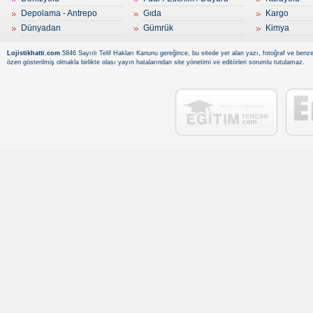
Depolama - Antrepo
Gıda
Kargo
Dünyadan
Gümrük
Kimya
Lojistikhatti.com
5846 Sayıılı Telif Hakları Kanunu gereğince, bu sitede yer alan yazı, fotoğraf ve benzer
özen gösterilmiş olmakla birlikte olası yayın hatalarından site yönetimi ve editörleri sorumlu tutulamaz.