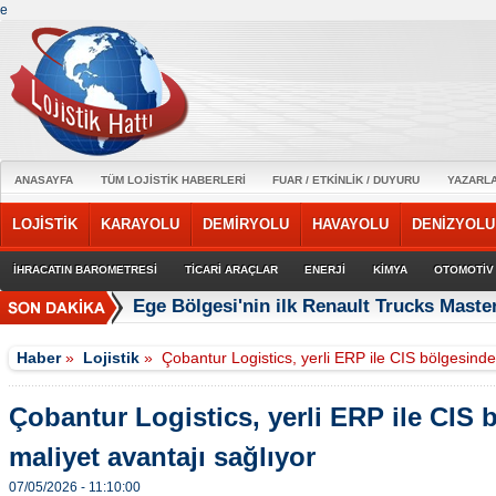
e
ANASAYFA
TÜM LOJİSTİK HABERLERİ
FUAR / ETKİNLİK / DUYURU
YAZARL
LOJİSTİK
KARAYOLU
DEMİRYOLU
HAVAYOLU
DENİZYOLU
İHRACATIN BAROMETRESİ
TİCARİ ARAÇLAR
ENERJİ
KİMYA
OTOMOTİV
Ege Bölgesi'nin ilk Renault Trucks Master
Haber
»
Lojistik
»
Çobantur Logistics, yerli ERP ile CIS bölgesinde
Çobantur Logistics, yerli ERP ile CIS 
maliyet avantajı sağlıyor
07/05/2026 - 11:10:00