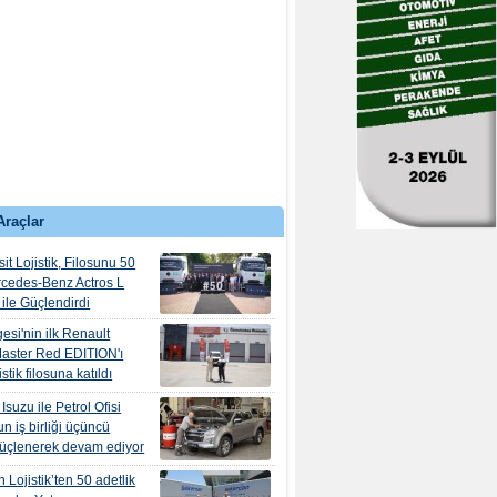
Araçlar
it Lojistik, Filosunu 50
rcedes-Benz Actros L
ile Güçlendirdi
esi'nin ilk Renault
aster Red EDITION'ı
tik filosuna katıldı
suzu ile Petrol Ofisi
n iş birliği üçüncü
güçlenerek devam ediyor
 Lojistik’ten 50 adetlik