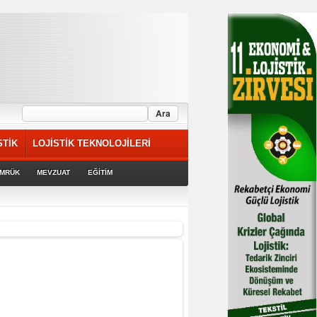
STİK
LOJİSTİK TEKNOLOJİLERİ
MRÜK
MEVZUAT
EĞİTİM
riyor