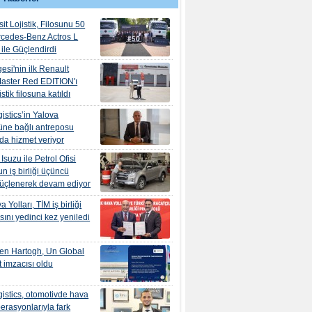
it Lojistik, Filosunu 50
rcedes-Benz Actros L
ile Güçlendirdi
esi'nin ilk Renault
aster Red EDITION'ı
tik filosuna katıldı
istics’in Yalova
ne bağlı antreposu
’da hizmet veriyor
suzu ile Petrol Ofisi
n iş birliği üçüncü
güçlenerek devam ediyor
 Yolları, TİM iş birliği
ını yedinci kez yeniledi
en Hartogh, Un Global
 imzacısı oldu
istics, otomotivde hava
erasyonlarıyla fark