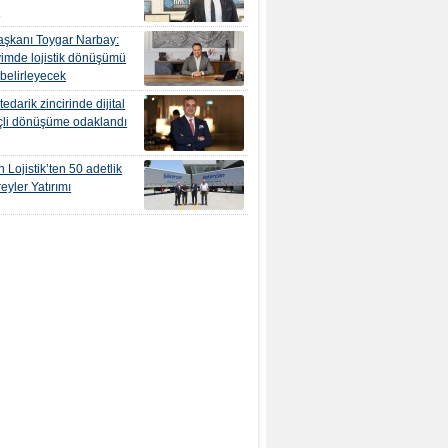
r
şkanı Toygar Narbay:
yimde lojistik dönüşümü
 belirleyecek
edarik zincirinde dijital
çli dönüşüme odaklandı
 Lojistik’ten 50 adetlik
eyler Yatırımı