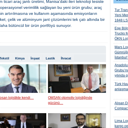
cari araç jantı üretimi, Manisa’daki ileri teknoloji tesiste
 ve operasyonel verimlilik sağlayan bu yeni ürün grubu; araç
Tur Trans
iğinin artırılmasına ve kullanım aşamasında emisyonların
Yeni Me
et, çelik ve alüminyum jant çözümlerini tek çatı altında bir
1848 LS 
 daha bütüncül bir ürün portföyü sunuyor.
Ege Bölg
Trucks M
ÖKN Lojis
Mars Log
Gümrüğü
İstanbul
Tekstil
Kimya
İnşaat
Lastik
İhracat
Anadolu I
Grubu’nu
yılında 
Türk Hava
anlaşmas
osan lojistikte kendi…
OMSAN otomotiv lojistiğinde
gücünü…
Alışan D
Compact
Lima Log
kargo op