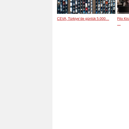
CEVA, Türkiye’de günlük 5.000…
Filo Ki
…