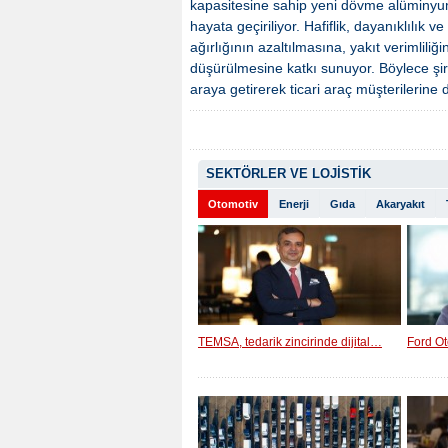
kapasitesine sahip yeni dövme alüminyum ti
hayata geçiriliyor. Hafiflik, dayanıklılık
ağırlığının azaltılmasına, yakıt verimlil
düşürülmesine katkı sunuyor. Böylece şirk
araya getirerek ticari araç müşterilerine
SEKTÖRLER VE LOJİSTİK
Otomotiv
Enerji
Gıda
Akaryakıt
TEMSA, tedarik zincirinde dijital…
Ford Ot