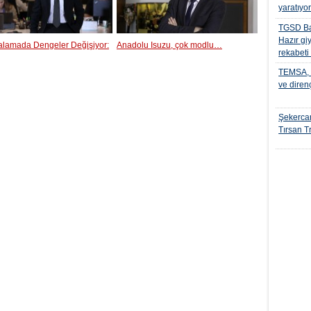
yaratıyo
TGSD Ba
Hazır gi
ralamada Dengeler Değişiyor:
Anadolu Isuzu, çok modlu…
rekabeti
TEMSA, t
ve diren
Şekercan
Tırsan Tr