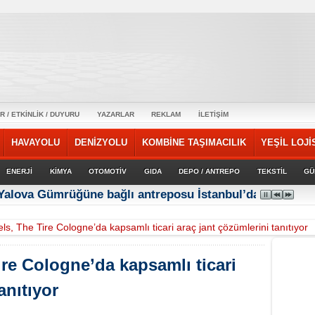
R / ETKİNLİK / DUYURU
YAZARLAR
REKLAM
İLETİŞİM
HAVAYOLU
DENİZYOLU
KOMBİNE TAŞIMACILIK
YEŞİL LOJİ
ENERJİ
KİMYA
OTOMOTİV
GIDA
DEPO / ANTREPO
TEKSTİL
GÜ
 Yalova Gümrüğüne bağlı antreposu İstanbul’da hizmet ve
s, The Tire Cologne’da kapsamlı ticari araç jant çözümlerini tanıtıyor
re Cologne’da kapsamlı ticari
anıtıyor