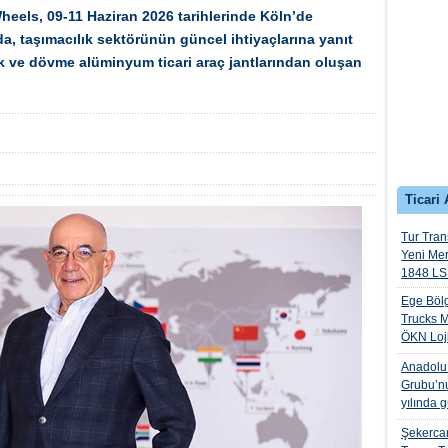
Wheels, 09-11 Haziran 2026 tarihlerinde Köln’de
a, taşımacılık sektörünün güncel ihtiyaçlarına yanıt
k ve dövme alüminyum ticari araç jantlarından oluşan
Ticari 
Tur Trans
Yeni Me
1848 LS 
Ege Bölg
Trucks M
ÖKN Lojis
Anadolu I
Grubu’nu
yılında 
Şekercan