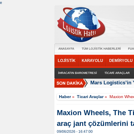
e
ANASAYFA
TÜM LOJİSTİK HABERLERİ
FUA
LOJİSTİK
KARAYOLU
DEMİRYOLU
İHRACATIN BAROMETRESİ
TİCARİ ARAÇLAR
Mars Logistics’in
Haber
»
Ticari Araçlar
»
Maxion Wheel
Maxion Wheels, The Ti
araç jant çözümlerini t
09/06/2026 - 16:47:00