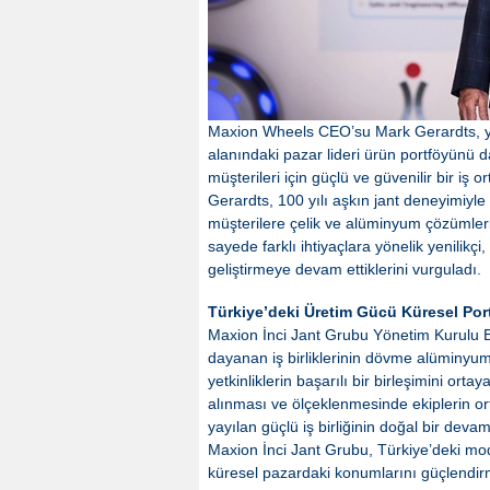
Maxion Wheels CEO’su Mark Gerardts, yeni
alanındaki pazar lideri ürün portföyünü d
müşterileri için güçlü ve güvenilir bir iş o
Gerardts, 100 yılı aşkın jant deneyimiyle
müşterilere çelik ve alüminyum çözümleri
sayede farklı ihtiyaçlara yönelik yenilik
geliştirmeye devam ettiklerini vurguladı.
Türkiye’deki Üretim Gücü Küresel Por
Maxion İnci Jant Grubu Yönetim Kurulu B
dayanan iş birliklerinin dövme alüminyum 
yetkinliklerin başarılı bir birleşimini or
alınması ve ölçeklenmesinde ekiplerin or
yayılan güçlü iş birliğinin doğal bir devam
Maxion İnci Jant Grubu, Türkiye’deki mode
küresel pazardaki konumlarını güçlendirm