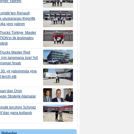
eyler Yatırımı
ojistik’ten Renault
e uluslararası frigorifik
ığa yeni yatırım
Trucks Türkiye, Master
ION'ın ilk teslimatını
ştirdi
 Trucks Master Red
 için lansmana özel %0
nansman fırsatı
30. yıl yatırımında yine
tercih etti
osan’dan Ürün
mede Stratejik Atamalar
jistik tercihini Schmıtz
l’dan yana kullandı
 Haberler