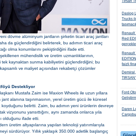
Tırsan Tr
Daslog L
Trucks il
taşımacıl
Renault 
 dövme alüminyum jantların şirketin ticari araç jantları
Red EDIT
aha da güçlendirdiğini belirterek, bu adımın ticari araç
gerçekle
rtağı olma konumlarını pekiştirdiğini ifade etti.
Renault
 şekillenen mühendislik ve üretim uzmanlıklarının,
EDITION
 tek kaynaktan sunma kabiliyetini güçlendirdiğini; bu
faizli fi
çi, kapsamlı ve maliyet açısından rekabetçi çözümler
Demiral, 
TIRSAN’I 
tföyü Destekliyor
Ford Ot
aşkanı Mustafa Zaim ise Maxion Wheels ile uzun yıllara
Geliştir
jant alanına taşınmasının, yerel üretim gücü ile küresel
taya koyduğunu belirtti. Zaim, bu adımın yeni ürünlerin devreye
Daren Lo
tak vizyonunu yansıttığını, aynı zamanda onlarca yıla
Cargobul
ı olduğunu ifade etti.
rn üretim altyapılarına yapılan teknoloji yatırımlarıyla
eyi sürdürüyor. Yıllık yaklaşık 350.000 adetlik başlangıç
Güncel