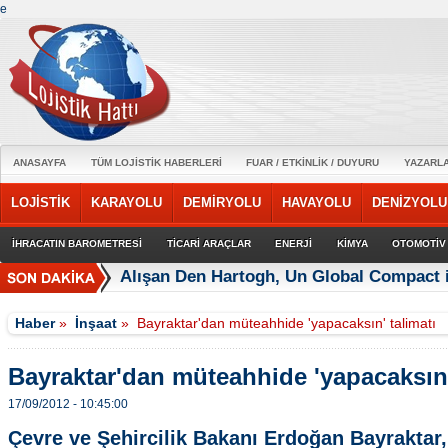
e
ANASAYFA
TÜM LOJİSTİK HABERLERİ
FUAR / ETKİNLİK / DUYURU
YAZARL
LOJİSTİK
KARAYOLU
DEMİRYOLU
HAVAYOLU
DENİZYOLU
İHRACATIN BAROMETRESİ
TİCARİ ARAÇLAR
ENERJİ
KİMYA
OTOMOTİV
Alışan Den Hartogh, Un Global Compact 
Haber
»
İnşaat
»
Bayraktar'dan müteahhide 'yapacaksın' talimatı
Bayraktar'dan müteahhide 'yapacaksın'
17/09/2012 - 10:45:00
Çevre ve Şehircilik Bakanı Erdoğan Bayraktar,