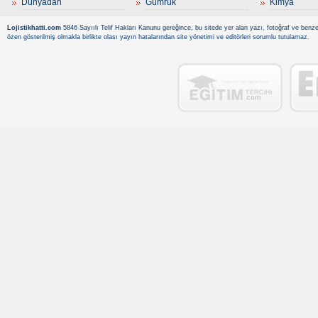
Dünyadan
Gümrük
Kimya
Lojistikhatti.com
5846 Sayıılı Telif Hakları Kanunu gereğince, bu sitede yer alan yazı, fotoğraf ve benzer
özen gösterilmiş olmakla birlikte olası yayın hatalarından site yönetimi ve editörleri sorumlu tutulamaz.