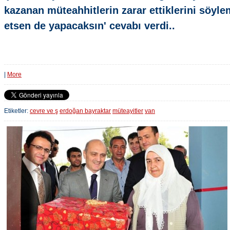
kazanan müteahhitlerin zarar ettiklerini söyle
etsen de yapacaksın' cevabı verdi..
|
More
Etiketler:
cevre ve ş
erdoğan bayraktar
müteayitler
van