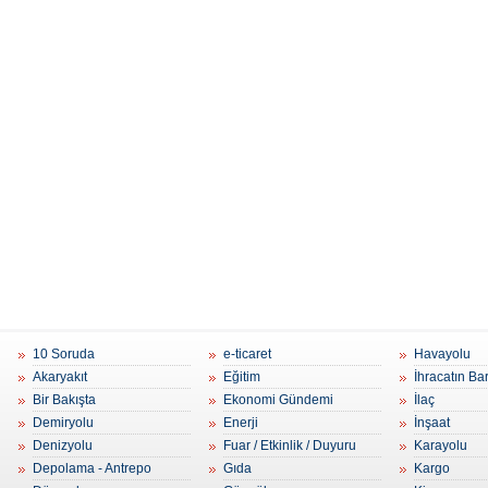
10 Soruda
e-ticaret
Havayolu
Akaryakıt
Eğitim
İhracatın Ba
Bir Bakışta
Ekonomi Gündemi
İlaç
Demiryolu
Enerji
İnşaat
Denizyolu
Fuar / Etkinlik / Duyuru
Karayolu
Depolama - Antrepo
Gıda
Kargo