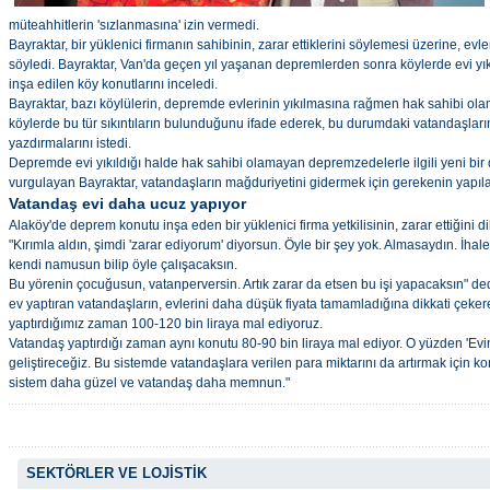
müteahhitlerin 'sızlanmasına' izin vermedi.
Bayraktar, bir yüklenici firmanın sahibinin, zarar ettiklerini söylemesi üzerine, evler
söyledi. Bayraktar, Van'da geçen yıl yaşanan depremlerden sonra köylerde evi yık
inşa edilen köy konutlarını inceledi.
Bayraktar, bazı köylülerin, depremde evlerinin yıkılmasına rağmen hak sahibi olam
köylerde bu tür sıkıntıların bulunduğunu ifade ederek, bu durumdaki vatandaşların
yazdırmalarını istedi.
Depremde evi yıkıldığı halde hak sahibi olamayan depremzedelerle ilgili yeni bir
vurgulayan Bayraktar, vatandaşların mağduriyetini gidermek için gerekenin yapıla
Vatandaş evi daha ucuz yapıyor
Alaköy'de deprem konutu inşa eden bir yüklenici firma yetkilisinin, zarar ettiğini d
"Kırımla aldın, şimdi 'zarar ediyorum' diyorsun. Öyle bir şey yok. Almasaydın. İha
kendi namusun bilip öyle çalışacaksın.
Bu yörenin çocuğusun, vatanperversin. Artık zarar da etsen bu işi yapacaksın" d
ev yaptıran vatandaşların, evlerini daha düşük fiyata tamamladığına dikkati çekere
yaptırdığımız zaman 100-120 bin liraya mal ediyoruz.
Vatandaş yaptırdığı zaman aynı konutu 80-90 bin liraya mal ediyor. O yüzden 'Ev
geliştireceğiz. Bu sistemde vatandaşlara verilen para miktarını da artırmak için
sistem daha güzel ve vatandaş daha memnun."
SEKTÖRLER VE LOJİSTİK