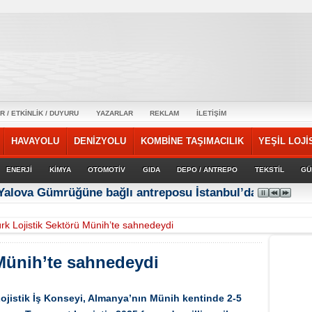
R / ETKİNLİK / DUYURU
YAZARLAR
REKLAM
İLETİŞİM
HAVAYOLU
DENİZYOLU
KOMBİNE TAŞIMACILIK
YEŞİL LOJİ
ENERJİ
KİMYA
OTOMOTİV
GIDA
DEPO / ANTREPO
TEKSTİL
GÜ
 Yalova Gümrüğüne bağlı antreposu İstanbul’da hizmet ve
rk Lojistik Sektörü Münih’te sahnedeydi
 Münih’te sahnedeydi
Lojistik İş Konseyi, Almanya’nın Münih kentinde 2-5