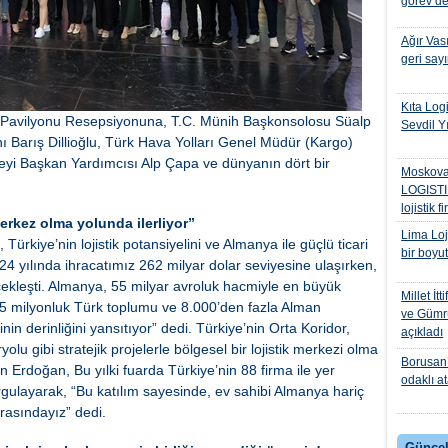
görev de
Ağır Vası
geri say
Kıta Log
ye Pavilyonu Resepsiyonuna, T.C. Münih Başkonsolosu Süalp
Sevdil Y
ı Barış Dillioğlu, Türk Hava Yolları Genel Müdür (Kargo)
nseyi Başkan Yardımcısı Alp Çapa ve dünyanın dört bir
Moskova
LOGISTI
lojistik f
erkez olma yolunda ilerliyor”
Lima Loji
rkiye’nin lojistik potansiyelini ve Almanya ile güçlü ticari
bir boyut
024 yılında ihracatımız 262 milyar dolar seviyesine ulaşırken,
rçekleşti. Almanya, 55 milyar avroluk hacmiyle en büyük
Millet İtt
,5 milyonluk Türk toplumu ve 8.000’den fazla Alman
ve Gümrü
inin derinliğini yansıtıyor” dedi. Türkiye’nin Orta Koridor,
açıkladı
u gibi stratejik projelerle bölgesel bir lojistik merkezi olma
Borusan’
en Erdoğan, Bu yılki fuarda Türkiye’nin 88 firma ile yer
odaklı a
gulayarak, “Bu katılım sayesinde, ev sahibi Almanya hariç
 arasındayız” dedi.
Güncel