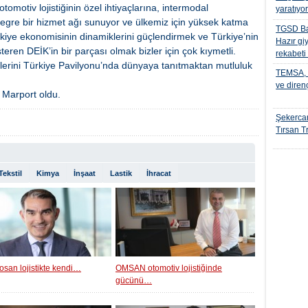
omotiv lojistiğinin özel ihtiyaçlarına, intermodal
yaratıyo
ntegre bir hizmet ağı sunuyor ve ülkemiz için yüksek katma
TGSD Ba
rkiye ekonomisinin dinamiklerini güçlendirmek ve Türkiye’nin
Hazır gi
eren DEİK’in bir parçası olmak bizler için çok kıymetli.
rekabeti
lerini Türkiye Pavilyonu’nda dünyaya tanıtmaktan mutluluk
TEMSA, t
ve diren
e Marport oldu.
Şekercan
Tırsan Tr
Tekstil
Kimya
İnşaat
Lastik
İhracat
osan lojistikte kendi…
OMSAN otomotiv lojistiğinde
gücünü…