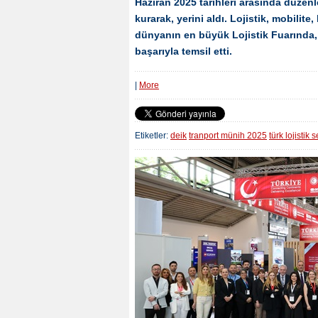
Haziran 2025 tarihleri arasında düzen
kurarak, yerini aldı. Lojistik, mobilite,
dünyanın en büyük Lojistik Fuarında, D
başarıyla temsil etti.
|
More
Etiketler:
deik
tranport münih 2025
türk lojistik 