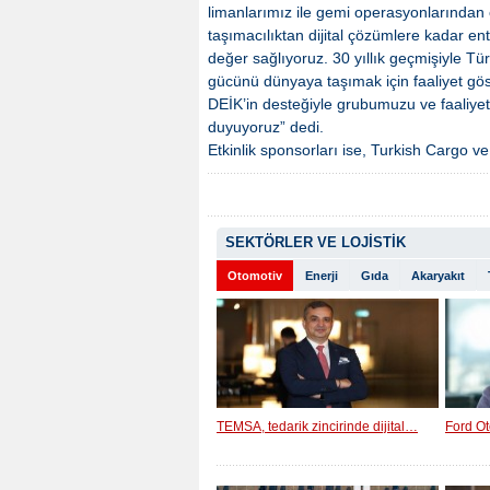
limanlarımız ile gemi operasyonlarından ot
taşımacılıktan dijital çözümlere kadar e
değer sağlıyoruz. 30 yıllık geçmişiyle Tü
gücünü dünyaya taşımak için faaliyet göst
DEİK’in desteğiyle grubumuzu ve faaliyet
duyuyoruz” dedi.
Etkinlik sponsorları ise, Turkish Cargo v
SEKTÖRLER VE LOJİSTİK
Otomotiv
Enerji
Gıda
Akaryakıt
TEMSA, tedarik zincirinde dijital…
Ford Ot