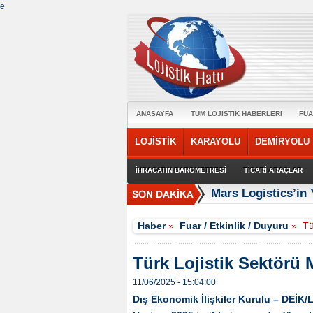
e
ANASAYFA
TÜM LOJİSTİK HABERLERİ
FUA
LOJİSTİK
KARAYOLU
DEMİRYOLU
İHRACATIN BAROMETRESİ
TİCARİ ARAÇLAR
Mars Logistics’in
Haber
»
Fuar / Etkinlik / Duyuru
»
Tü
Türk Lojistik Sektörü
11/06/2025 - 15:04:00
Dış Ekonomik İlişkiler Kurulu – DEİK/