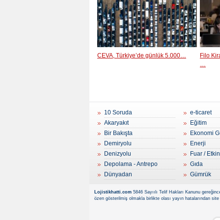
CEVA, Türkiye’de günlük 5.000…
Filo Ki
…
10 Soruda
e-ticaret
Akaryakıt
Eğitim
Bir Bakışta
Ekonomi G
Demiryolu
Enerji
Denizyolu
Fuar / Etkin
Depolama - Antrepo
Gıda
Dünyadan
Gümrük
Lojistikhatti.com
5846 Sayıılı Telif Hakları Kanunu gereğince
özen gösterilmiş olmakla birlikte olası yayın hatalarından site