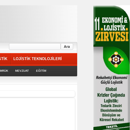
STİK
LOJİSTİK TEKNOLOJİLERİ
MRÜK
MEVZUAT
EĞİTİM
riyor