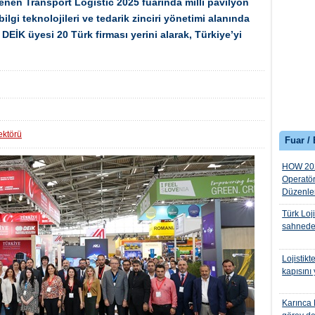
lenen Transport Logistic 2025 fuarında milli pavilyon
 bilgi teknolojileri ve tedarik zinciri yönetimi alanında
EİK üyesi 20 Türk firması yerini alarak, Türkiye’yi
sektörü
Fuar / 
HOW 2025
Operatör
Düzenle
Türk Loj
sahnede
Lojistikt
kapısını 
Karınca 