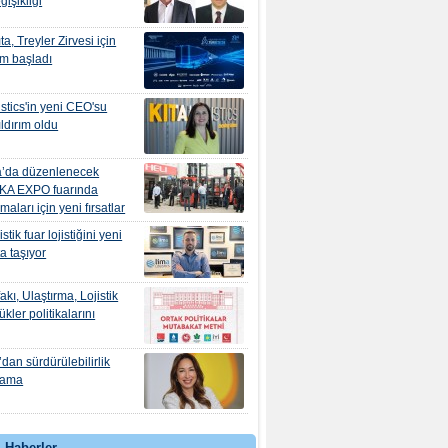
ğişikliği
ta, Treyler Zirvesi için
ım başladı
istics'in yeni CEO'su
ıldırım oldu
’da düzenlenecek
KA EXPO fuarında
irmaları için yeni fırsatlar
stik fuar lojistiğini yeni
a taşıyor
ifakı, Ulaştırma, Lojistik
kler politikalarını
dan sürdürülebilirlik
tama
 Haberler