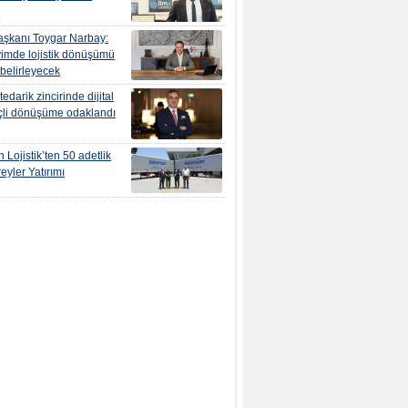
r
şkanı Toygar Narbay:
yimde lojistik dönüşümü
 belirleyecek
edarik zincirinde dijital
çli dönüşüme odaklandı
 Lojistik’ten 50 adetlik
eyler Yatırımı