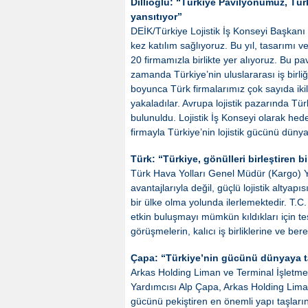
Dillioğlu: “Türkiye Pavilyonumuz, Türk
yansıtıyor”
DEİK/Türkiye Lojistik İş Konseyi Başkanı 
kez katılım sağlıyoruz. Bu yıl, tasarımı 
20 firmamızla birlikte yer alıyoruz. Bu pav
zamanda Türkiye’nin uluslararası iş birli
boyunca Türk firmalarımız çok sayıda ikil
yakaladılar. Avrupa lojistik pazarında Tü
bulunuldu. Lojistik İş Konseyi olarak hede
firmayla Türkiye’nin lojistik gücünü düny
Türk: “Türkiye, gönülleri birleştiren b
Türk Hava Yolları Genel Müdür (Kargo) Yar
avantajlarıyla değil, güçlü lojistik altyapıs
bir ülke olma yolunda ilerlemektedir. T.
etkin buluşmayı mümkün kıldıkları için te
görüşmelerin, kalıcı iş birliklerine ve be
Çapa: “Türkiye’nin gücünü dünyaya ta
Arkas Holding Liman ve Terminal İşletme
Yardımcısı Alp Çapa, Arkas Holding Liman 
gücünü pekiştiren en önemli yapı taşların