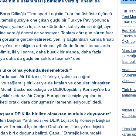
iye’nin uluslararası iş birliğine verdiği önemi de
Tur Trans
Barış Dillioğlu “Transport Logistic Fuarı’na üst üste üçüncü
Yeni Me
ve temsil gücüyle öne çıkan güçlü bir Türkiye Pavilyonunda
1848 LS 
ilyon, yalnızca lojistik sektöründeki kabiliyetimizi değil, aynı
Ege Bölg
ğine verdiği önemi de yansıtıyor. Toplam dört gün süren fuar
Trucks M
i görüşme gerçekleştirerek, yeni iş bağlantıları kurma fırsatı
ÖKN Lojis
rkiye’nin etkinliğinin artırılması yönünde önemli temaslarda
Mars Log
fimiz, iki yıl sonra, daha büyük bir alanda, daha fazla
Gümrüğü
aya daha da güçlü bir şekilde taşımak” dedi.
İstanbul
ir ülke olma yolunda ilerlemektedir”
Anadolu I
Grubu’nu
dımcısı Ali Türk ise, “Türkiye, yalnızca coğrafi
yılında 
ı ve sağlam iş birlikleriyle de kıtaları ve gönülleri birleştiren
C. Münih Başkonsolosluğu ve DEİK/Lojistik İş Konseyi’ne bu
Türk Hava
şekkür ederiz. Air Cargo Europe vesilesiyle yapılan bu
anlaşmas
reketli ortaklıklara dönüşmesini temenni ediyoruz” dedi.
Alışan D
şıyan DEİK ile birlikte olmaktan mutluluk duyuyoruz”
Compact
leri Başkan Yardımcısı ve DEİK Lojistik İş Konseyi Başkan
ve Terminal İşletmeleri Grubu’nun, Türkiye’nin lojistik
Lima Log
dan biri olduğunu belirtti. Çapa, “Stratejik konumdaki
kargo op