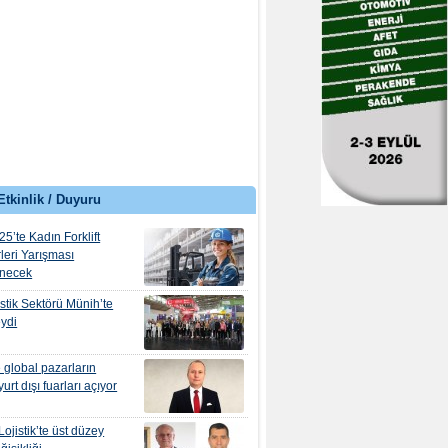
Etkinlik / Duyuru
’te Kadın Forklift
leri Yarışması
necek
istik Sektörü Münih’te
ydi
e global pazarların
yurt dışı fuarları açıyor
Lojistik’te üst düzey