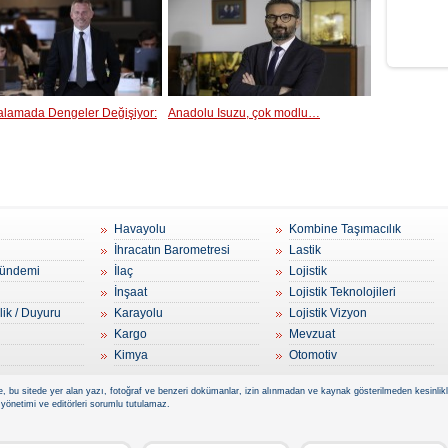
ralamada Dengeler Değişiyor:
Anadolu Isuzu, çok modlu…
Havayolu
Kombine Taşımacılık
İhracatın Barometresi
Lastik
ündemi
İlaç
Lojistik
İnşaat
Lojistik Teknolojileri
lik / Duyuru
Karayolu
Lojistik Vizyon
Kargo
Mevzuat
Kimya
Otomotiv
, bu sitede yer alan yazı, fotoğraf ve benzeri dokümanlar, izin alınmadan ve kaynak gösterilmeden kesinlikle 
 yönetimi ve editörleri sorumlu tutulamaz.