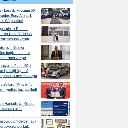
it Lojistik, Filosunu 50
rcedes-Benz Actros L
ile Güçlendirdi
esi'nin ilk Renault
aster Red EDITION'ı
tik filosuna katıldı
istics’in Yalova
ne bağlı antreposu
’da hizmet veriyor
suzu ile Petrol Ofisi
n iş birliği üçüncü
güçlenerek devam ediyor
 Yolları, TİM iş birliği
ını yedinci kez yeniledi
en Hartogh, Un Global
 imzacısı oldu
istics, otomotivde hava
erasyonlarıyla fark