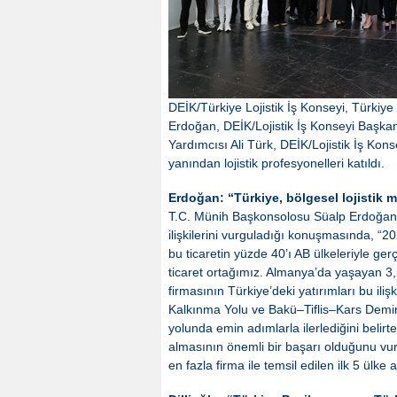
DEİK/Türkiye Lojistik İş Konseyi, Türki
Erdoğan, DEİK/Lojistik İş Konseyi Başkan
Yardımcısı Ali Türk, DEİK/Lojistik İş Ko
yanından lojistik profesyonelleri katıldı.
Erdoğan: “Türkiye, bölgesel lojistik m
T.C. Münih Başkonsolosu Süalp Erdoğan, Tü
ilişkilerini vurguladığı konuşmasında, “2
bu ticaretin yüzde 40’ı AB ülkeleriyle ge
ticaret ortağımız. Almanya’da yaşayan 3
firmasının Türkiye’deki yatırımları bu ilişk
Kalkınma Yolu ve Bakü–Tiflis–Kars Demiryol
yolunda emin adımlarla ilerlediğini belirt
almasının önemli bir başarı olduğunu vur
en fazla firma ile temsil edilen ilk 5 ülke