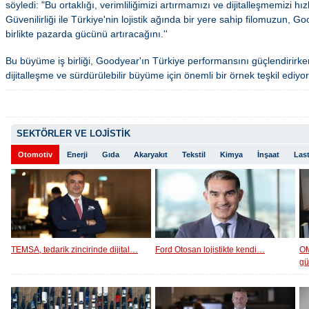
söyledi: "Bu ortaklığı, verimliliğimizi artırmamızı ve dijitalleşmemizi h
Güvenilirliği ile Türkiye'nin lojistik ağında bir yere sahip filomuzun, G
birlikte pazarda gücünü artıracağını.''
Bu büyüme iş birliği, Goodyear'ın Türkiye performansını güçlendirirken
dijitalleşme ve sürdürülebilir büyüme için önemli bir örnek teşkil ediyor
SEKTÖRLER VE LOJİSTİK
Otomotiv
Enerji
Gıda
Akaryakıt
Tekstil
Kimya
İnşaat
Last
TEMSA, tedarik zincirinde dijital…
Ford Otosan lojistikte kendi…
OM
g