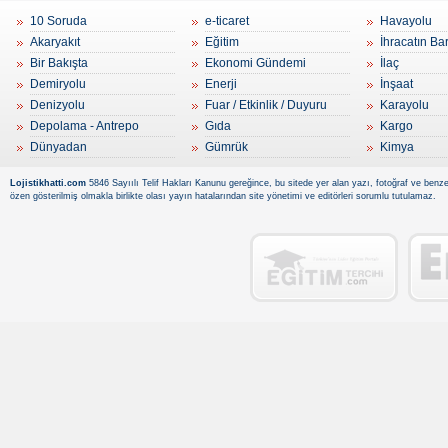
10 Soruda
e-ticaret
Havayolu
Akaryakıt
Eğitim
İhracatın Ba
Bir Bakışta
Ekonomi Gündemi
İlaç
Demiryolu
Enerji
İnşaat
Denizyolu
Fuar / Etkinlik / Duyuru
Karayolu
Depolama - Antrepo
Gıda
Kargo
Dünyadan
Gümrük
Kimya
Lojistikhatti.com
5846 Sayıılı Telif Hakları Kanunu gereğince, bu sitede yer alan yazı, fotoğraf ve benzer
özen gösterilmiş olmakla birlikte olası yayın hatalarından site yönetimi ve editörleri sorumlu tutulamaz.