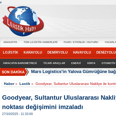
e
ANASAYFA
TÜM LOJİSTİK HABERLERİ
FUAR / ETKİNLİK / DUYURU
YAZARL
LOJİSTİK
KARAYOLU
DEMİRYOLU
HAVAYOLU
DENİZYOLU
İHRACATIN BAROMETRESİ
TİCARİ ARAÇLAR
ENERJİ
KİMYA
OTOMOTİV
Mars Logistics’in Yalova Gümrüğüne bağl
Haber
»
Lastik
»
Goodyear, Sultantur Uluslararası Nakliye ile kontr
Goodyear, Sultantur Uluslararası Nakli
noktası değişimini imzaladı
27/10/2025 - 11:33:00