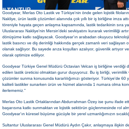
Goodyear, Merlas Oto Lastik ve Türkiye'nin önde gelen lojistik filoları
Nakliye, ürün lastik çözümleri alanında çok yıllı bir iş birliğine imza a
töreniyle hayata geçen anlaşma kapsamında, lastik tedarikinin sıra y
Uluslararası Nakliye'nin Mersin'deki sevkiyatını kurarak verimliliği artır
dönüşüme katkı sağlayacak. Goodyear'ın arabadan okuyucu teknolojis
lastik basıncı ve diş derinliği hakkında gerçek zamanlı veri sağlayan ot
olanak sağlıyor. Bu sayede arıza koşulları azalıyor, güvenlik artıyor ve
olarak optimize ediliyor.
Goodyear Türkiye Genel Müdürü Octavian Velcan iş birliğine verdiği d
edilen lastik üreticisi olmaktan gurur duyuyoruz. Bu iş birliği, verimli
çözümler sunma konusunda kararlılığımızı gösteriyor. Türkiye'de 60 yıl
kaliteli lastikler sunarken ürün ve hizmet alanında 1 numara olma k
ilerlememiz."
Merlas Oto Lastik Ortaklarından Abdurrahman Özey ise şunu ifade etti:
başarısına katkı sunmaktan ve lojistik sektörün güçlenmesinde rol alma
Goodyear'ın küresel büyüme gücüyle bir yerel uzmanlığımızın sıcaklığı
Sultantur Uluslararası Genel Müdürü Aydın Çakır, anlaşmaya ilişkin d