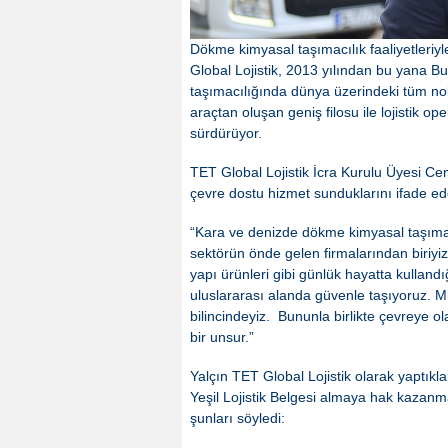
Dökme kimyasal taşımacılık faaliyetleriy
Global Lojistik, 2013 yılından bu yana B
taşımacılığında dünya üzerindeki tüm nok
araçtan oluşan geniş filosu ile lojistik 
sürdürüyor.
TET Global Lojistik İcra Kurulu Üyesi Cemi
çevre dostu hizmet sunduklarını ifade ed
“Kara ve denizde dökme kimyasal taşımac
sektörün önde gelen firmalarından biriyiz.
yapı ürünleri gibi günlük hayatta kullan
uluslararası alanda güvenle taşıyoruz.
bilincindeyiz. Bununla birlikte çevreye o
bir unsur.”
Yalçın TET Global Lojistik olarak yaptıkla
Yeşil Lojistik Belgesi almaya hak kazanman
şunları söyledi: