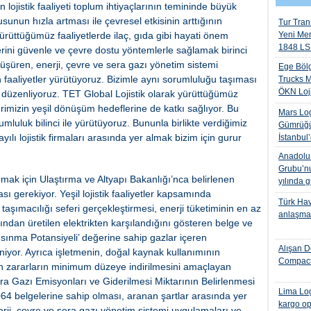
 lojistik faaliyeti toplum ihtiyaçlarının temininde büyük
unun hızla artması ile çevresel etkisinin arttığının
Tur Trans
yürüttüğümüz faaliyetlerde ilaç, gıda gibi hayati önem
Yeni Me
1848 LS 
erini güvenle ve çevre dostu yöntemlerle sağlamak birinci
üşüren, enerji, çevre ve sera gazı yönetim sistemi
Ege Bölg
n faaliyetler yürütüyoruz. Bizimle aynı sorumluluğu taşıması
Trucks M
ÖKN Lojis
leri düzenliyoruz. TET Global Lojistik olarak yürüttüğümüz
lerimizin yeşil dönüşüm hedeflerine de katkı sağlıyor. Bu
Mars Log
luluk bilinci ile yürütüyoruz. Bununla birlikte verdiğimiz
Gümrüğü
ayılı lojistik firmaları arasında yer almak bizim için gurur
İstanbul
Anadolu I
Grubu’nu
nmak için Ulaştırma ve Altyapı Bakanlığı’nca belirlenen
yılında 
sı gerekiyor. Yeşil lojistik faaliyetler kapsamında
Türk Hava
taşımacılığı seferi gerçekleştirmesi, enerji tüketiminin en az
anlaşmas
rından üretilen elektrikten karşılandığını gösteren belge ve
Isınma Potansiyeli’ değerine sahip gazlar içeren
Alışan D
niyor. Ayrıca işletmenin, doğal kaynak kullanımının
Compact
en zararların minimum düzeye indirilmesini amaçlayan
ra Gazı Emisyonları ve Giderilmesi Miktarının Belirlenmesi
Lima Log
4 belgelerine sahip olması, aranan şartlar arasında yer
kargo op
nerji, çevre ve sera gazı yönetim sistemi uygulamaları ve