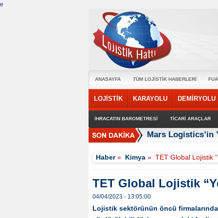
e
ANASAYFA
TÜM LOJİSTİK HABERLERİ
FUA
LOJİSTİK
KARAYOLU
DEMİRYOLU
İHRACATIN BAROMETRESİ
TİCARİ ARAÇLAR
Mars Logistics’in
Haber
»
Kimya
»
TET Global Lojistik “Y
TET Global Lojistik “Ye
04/04/2023 - 13:05:00
Lojistik sektörünün öncü firmalarında