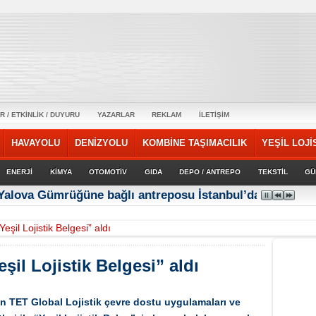
R / ETKİNLİK / DUYURU
YAZARLAR
REKLAM
İLETİŞİM
HAVAYOLU
DENİZYOLU
KOMBİNE TAŞIMACILIK
YEŞİL LOJİ
ENERJİ
KİMYA
OTOMOTİV
GIDA
DEPO / ANTREPO
TEKSTİL
GÜ
 Yalova Gümrüğüne bağlı antreposu İstanbul’da hizmet ve
eşil Lojistik Belgesi” aldı
şil Lojistik Belgesi” aldı
n TET Global Lojistik çevre dostu uygulamaları ve