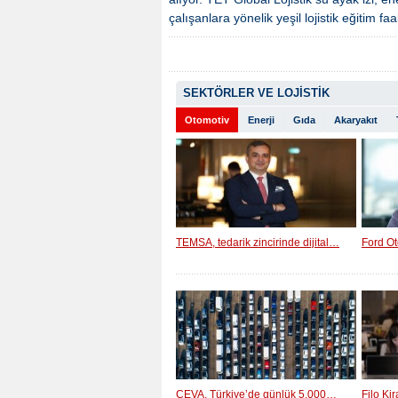
çalışanlara yönelik yeşil lojistik eğitim fa
SEKTÖRLER VE LOJİSTİK
Otomotiv
Enerji
Gıda
Akaryakıt
TEMSA, tedarik zincirinde dijital…
Ford Ot
CEVA, Türkiye’de günlük 5.000…
Filo Ki