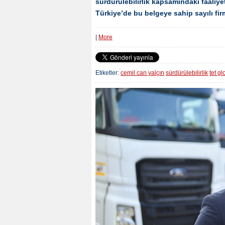
sürdürülebilirlik kapsamındaki faaliye
Türkiye’de bu belgeye sahip sayılı fir
|
More
Etiketler:
cemil can yalçın
sürdürülebilirlik
tet gl