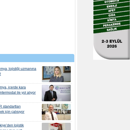
imya, lojistiği uzmanına
!
mya, içerde kara
ntermodal ile yol alıyor
 standartları
ek için çalışıyor
iye’den lojistik