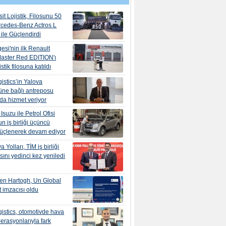
it Lojistik, Filosunu 50
rcedes-Benz Actros L
ile Güçlendirdi
esi'nin ilk Renault
aster Red EDITION'ı
tik filosuna katıldı
istics’in Yalova
ne bağlı antreposu
’da hizmet veriyor
suzu ile Petrol Ofisi
n iş birliği üçüncü
güçlenerek devam ediyor
 Yolları, TİM iş birliği
ını yedinci kez yeniledi
en Hartogh, Un Global
 imzacısı oldu
istics, otomotivde hava
erasyonlarıyla fark