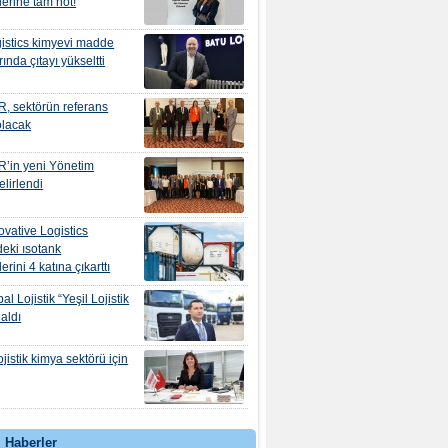
lerine tam not!
istics kimyevi madde
ında çıtayı yükseltti
, sektörün referans
olacak
R’in yeni Yönetim
elirlendi
ovative Logistics
deki ısotank
rini 4 katına çıkarttı
l Lojistik “Yeşil Lojistik
 aldı
jistik kimya sektörü için
 Haberler