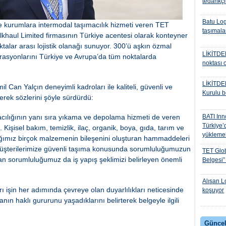
tedarikçi
Batu Log
le kurumlara intermodal taşımacılık hizmeti veren TET
taşımalar
ulkhaul Limited firmasının Türkiye acentesi olarak konteyner
talar arası lojistik olanağı sunuyor. 300’ü aşkın özmal
LİKİTDER
operasyonlarını Türkiye ve Avrupa’da tüm noktalarda
noktası 
LİKİTDE
l Can Yalçın deneyimli kadroları ile kaliteli, güvenli ve
Kurulu b
erek sözlerini şöyle sürdürdü:
ılığının yanı sıra yıkama ve depolama hizmeti de veren
BATI Inn
Türkiye’
 Kişisel bakım, temizlik, ilaç, organik, boya, gıda, tarım ve
yüklemele
dığımız birçok malzemenin bileşenini oluşturan hammaddeleri
 Müşterilerimize güvenli taşıma konusunda sorumluluğumuzun
TET Globa
lan sorumluluğumuz da iş yapış şeklimizi belirleyen önemli
Belgesi”
Alışan Lo
rı işin her adımında çevreye olan duyarlılıkları neticesinde
koşuyor
ın haklı gururunu yaşadıklarını belirterek belgeyle ilgili
Güncel