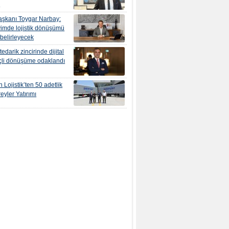
r
şkanı Toygar Narbay:
yimde lojistik dönüşümü
 belirleyecek
edarik zincirinde dijital
çli dönüşüme odaklandı
 Lojistik’ten 50 adetlik
eyler Yatırımı