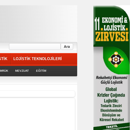
STİK
LOJİSTİK TEKNOLOJİLERİ
MRÜK
MEVZUAT
EĞİTİM
riyor