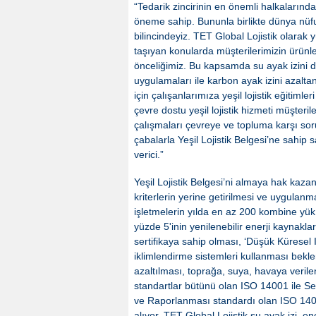
“Tedarik zincirinin en önemli halkalarından
öneme sahip. Bununla birlikte dünya nüfus
bilincindeyiz. TET Global Lojistik olarak 
taşıyan konularda müşterilerimizin ürünl
önceliğimiz. Bu kapsamda su ayak izini d
uygulamaları ile karbon ayak izini azalta
için çalışanlarımıza yeşil lojistik eğitim
çevre dostu yeşil lojistik hizmeti müşteri
çalışmaları çevreye ve topluma karşı sorum
çabalarla Yeşil Lojistik Belgesi’ne sahip s
verici.”
Yeşil Lojistik Belgesi’ni almaya hak kaza
kriterlerin yerine getirilmesi ve uygulanma
işletmelerin yılda en az 200 kombine yük 
yüzde 5'inin yenilenebilir enerji kaynakla
sertifikaya sahip olması, ‘Düşük Küresel 
iklimlendirme sistemleri kullanması bekle
azaltılması, toprağa, suya, havaya veril
standartlar bütünü olan ISO 14001 ile Se
ve Raporlanması standardı olan ISO 1406
alıyor. TET Global Lojistik su ayak izi, e