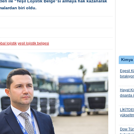
tleri ile “Yeşil Lojistik Belge”si almaya hak kazanarak
malardan biri oldu.
obal lojistik
yeşil lojistik belgesi
Kimya
Egesil K
bırakıyor
Hayat Ki
dışarda i
LİKİTDER
yükseltm
Dow Türk