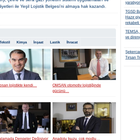
yaratıyo
aliyetleri ile Yeşil Lojistik Belgesi’ni almaya hak kazandı.
TGSD Ba
Hazır gi
rekabeti
TEMSA, t
ve diren
Tekstil
Kimya
İnşaat
Lastik
İhracat
Şekercan
Tırsan Tr
osan lojistikte kendi…
OMSAN otomotiv lojistiğinde
gücünü…
ralamada Dengeler Değişiyor:
Anadolu Isuzu, çok modlu…